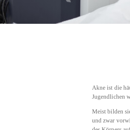
Akne ist die h
Jugendlichen wä
Meist bilden si
und zwar vorwi
des Körpers au